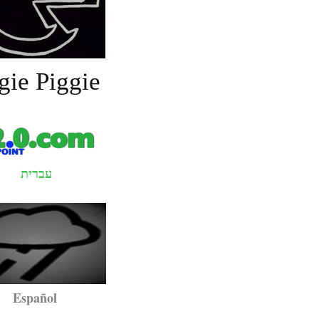
gie Piggie
עברית
pañol