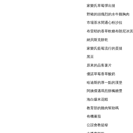
家樂氏草莓彈出撻
野豬的頭熾烈的水牛雞胸肉
市場茶水間通心粉沙拉
布雷耶的香草軟糖布朗尼冰淇
納貝斯克餅乾
家樂氏藍莓流行的蛋撻
黑豆
原來的品客薯片
優諾草莓香草酸奶
哈迪斯的厚一點的漢堡
阿姨傑邁瑪煎餅楓糖漿
海白爆米花蝦
教育部的雞肉幫助嗎
有機蕃茄
公誼會教徒糝