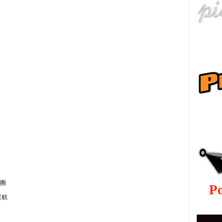
рус
圈
P
蛋糕