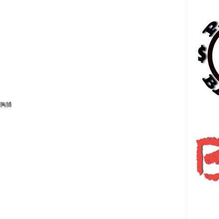
胸脯
日
हि