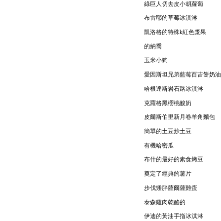
綠巨人切去皮小胡蘿蔔
布雷耶的草莓冰淇淋
凱洛格的特殊k紅色漿果
的納喬
玉米小狗
愛因斯坦兄弟藍莓百吉餅奶油
哈根達斯岩石路冰淇淋
克羅格黑櫻桃酸奶
皮爾斯伯里新月卷羊角麵包
簡單的土豆炒土豆
有機哈密瓜
布什的最好的素食烤豆
奠定了經典的薯片
步伐矮胖薩爾薩雞蛋
泰森雞肉乾酪的
伊迪的黃油手指冰淇淋