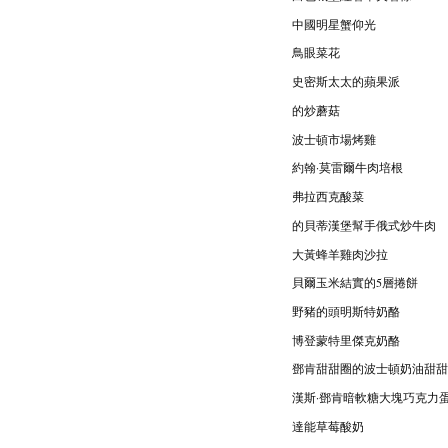
中國明星蟹仰光
鳥眼菜花
史密斯太太的蘋果派
的炒蘑菇
波士頓市場烤雞
約翰·莫雷爾牛肉培根
弗拉西克酸菜
的貝蒂漢堡幫手俄式炒牛肉
大黃蜂羊雞肉沙拉
貝爾玉米結實的5層捲餅
野豬的頭明斯特奶酪
博登蒙特里傑克奶酪
鄧肯甜甜圈的波士頓奶油甜甜
漢斯·鄧肯暗軟糖大塊巧克力
達能草莓酸奶