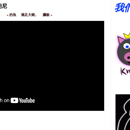
我
朗尼
«
的魚
滿足大豬。
臟飯
»
中