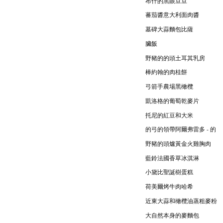
布什的黑眼豆豆
蕃茄醬意大利面肉醬
墓碑大蒜麵包比薩
臟飯
野豬的的頭土耳其乳房
棒約翰的肉桂餅
弓箭手農場黑橄欖
凱洛格的葡萄乾麥片
托尼的紅豆和大米
的弓的領帶阿爾弗雷多 - 的
野豬的頭爐黃金火雞胸肉
藍鈴法國香草冰淇淋
小黛比聖誕樹蛋糕
荷美爾烤牛肉哈希
近東大蒜和橄欖油蒸粗麥粉
大自然本身的麥麵包