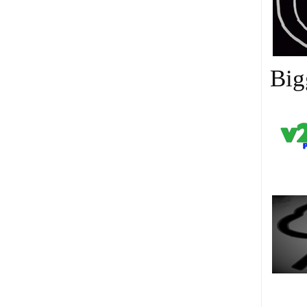
Big
Es