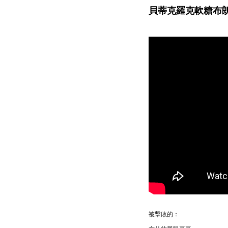
貝蒂克羅克軟糖布
被擊敗的：