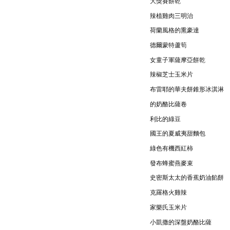
大獎賽餅乾
辣植雞肉三明治
荷蘭風格的熏豪達
德爾蒙特蘆筍
女童子軍薩摩亞餅乾
辣椒芝士玉米片
布雷耶的華夫餅錐形冰淇淋
的奶酪比薩卷
利比的綠豆
國王的夏威夷甜麵包
綠色有機西紅柿
發布蜂蜜燕麥束
史密斯太太的香蕉奶油餡餅
克羅格火雞辣
家樂氏玉米片
小凱撒的深盤奶酪比薩