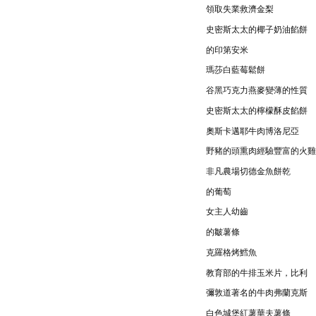
領取失業救濟金梨
史密斯太太的椰子奶油餡餅
的印第安米
瑪莎白藍莓鬆餅
谷黑巧克力燕麥變薄的性質
史密斯太太的檸檬酥皮餡餅
奧斯卡邁耶牛肉博洛尼亞
野豬的頭熏肉經驗豐富的火雞
非凡農場切德金魚餅乾
的葡萄
女主人幼齒
的皺薯條
克羅格烤鱈魚
教育部的牛排玉米片，比利
彌敦道著名的牛肉弗蘭克斯
白色城堡紅薯華夫薯條