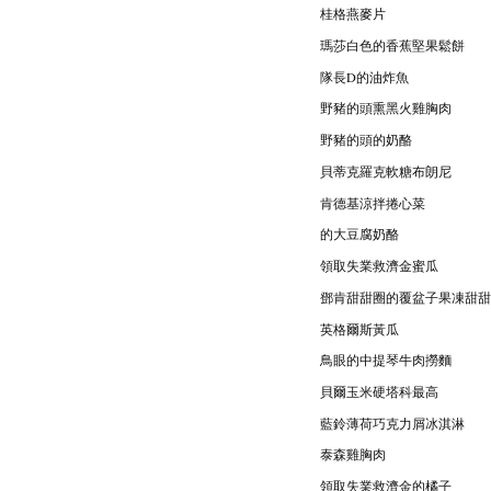
桂格燕麥片
瑪莎白色的香蕉堅果鬆餅
隊長D的油炸魚
野豬的頭熏黑火雞胸肉
野豬的頭的奶酪
貝蒂克羅克軟糖布朗尼
肯德基涼拌捲心菜
的大豆腐奶酪
領取失業救濟金蜜瓜
鄧肯甜甜圈的覆盆子果凍甜甜
英格爾斯黃瓜
鳥眼的中提琴牛肉撈麵
貝爾玉米硬塔科最高
藍鈴薄荷巧克力屑冰淇淋
泰森雞胸肉
領取失業救濟金的橘子