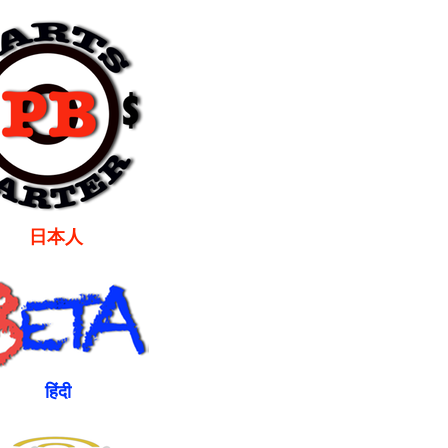
本人
ंदी