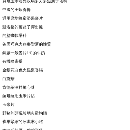
貝爾玉米卷酷牧場多力多滋瘋子塔科
中國的王蝦春捲
通用磨坊蜂蜜堅果麥片
凱洛格的覆盆子彈出撻
的壁畫軟塔科
谷黑巧克力燕麥變薄的性質
鋼廠一般麥片1％的牛奶
有機哈密瓜
金銀花白色火雞熏香腸
白蘑菇
肯德基涼拌捲心菜
薩爾薩用玉米片沾
玉米片
野豬的頭楓玻璃火雞胸脯
雀巢緊縮的冰淇淋小吃