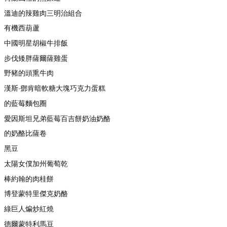
溫迪的辣雞肉三明治組合
有機西葫蘆
中國明星胡椒牛排飯
步伐矮胖薩爾薩雞蛋
野豬的頭熏牛肉
漢斯·鄧肯暗軟糖大塊巧克力蛋糕
的藍莓麵包圈
愛因斯坦兄弟藍莓百吉餅奶油奶酪
的奶酪比薩卷
黑豆
太陽女僕加州葡萄乾
棒約翰的肉桂餅
博登蒙特里傑克奶酪
綠巨人煸炒紅燒
德爾蒙特利馬豆