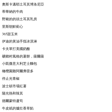
奧斯卡邁耶土耳其博洛尼亞
蒂華納的牛肉
野豬的的頭土耳其乳房
里斯朝鮮薊心
365甜玉米
伊迪的黃油手指冰淇淋
卡夫單打美國奶酪
礦鄉村風格的薯餅，薩爾薩
小凱撒意大利芝士麵包
橄欖園雞阿爾弗雷多
停止光青椒
波士頓市場紅薯
陽光熱和辣其
德爾蒙特蘆筍
牛皮紙的爐灶香草餡