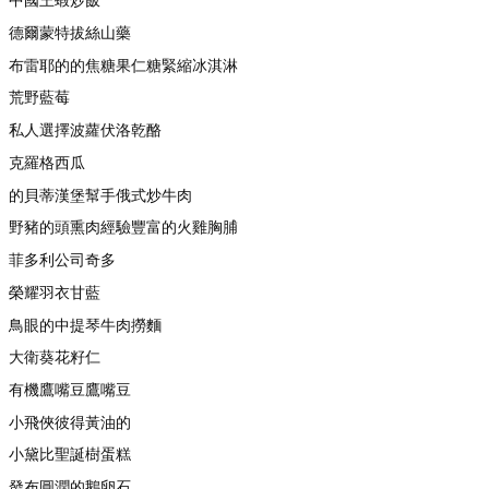
德爾蒙特拔絲山藥
布雷耶的的焦糖果仁糖緊縮冰淇淋
荒野藍莓
私人選擇波蘿伏洛乾酪
克羅格西瓜
的貝蒂漢堡幫手俄式炒牛肉
野豬的頭熏肉經驗豐富的火雞胸脯
菲多利公司奇多
榮耀羽衣甘藍
鳥眼的中提琴牛肉撈麵
大衛葵花籽仁
有機鷹嘴豆鷹嘴豆
小飛俠彼得黃油的
小黛比聖誕樹蛋糕
發布圓潤的鵝卵石