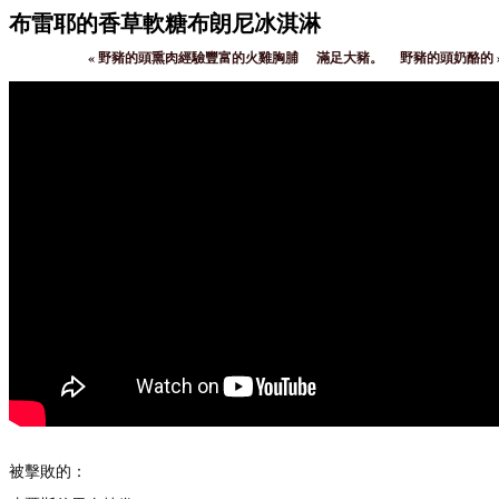
布雷耶的香草軟糖布朗尼冰淇淋
«
野豬的頭熏肉經驗豐富的火雞胸脯
滿足大豬。
野豬的頭奶酪的
被擊敗的：