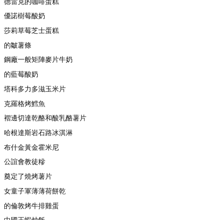
德雷克的咖啡蛋糕
優諾樹莓酸奶
莎莉草莓芝士蛋糕
的皺薯條
鋼廠一般矩陣麥片牛奶
的藍莓酸奶
塔科多力多滋玉米片
克羅格烤鱈魚
褶邊切達乾酪和酸乳酪薯片
哈根達斯岩石路冰淇淋
布什金黃金霍米尼
公誼會教徒糝
奠定了燒烤薯片
女童子軍薄薄荷餅乾
的倫敦烤牛排雞蛋
中國王蝦炒飯