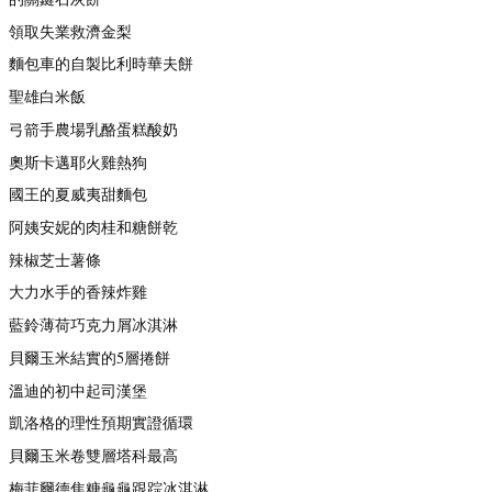
領取失業救濟金梨
麵包車的自製比利時華夫餅
聖雄白米飯
弓箭手農場乳酪蛋糕酸奶
奧斯卡邁耶火雞熱狗
國王的夏威夷甜麵包
阿姨安妮的肉桂和糖餅乾
辣椒芝士薯條
大力水手的香辣炸雞
藍鈴薄荷巧克力屑冰淇淋
貝爾玉米結實的5層捲餅
溫迪的初中起司漢堡
凱洛格的理性預期實證循環
貝爾玉米卷雙層塔科最高
梅菲爾德焦糖龜龜跟踪冰淇淋