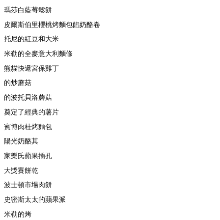
瑪莎白藍莓鬆餅
皮爾斯伯里櫻桃烤麵包餡奶酪卷
托尼的紅豆和大米
米勒的全麥意大利麵條
熊貓快遞宮保雞丁
的炒蘑菇
的波托貝洛蘑菇
奠定了經典的薯片
賓博肉桂烤麵包
陽光奶酪其
家樂氏蘋果插孔
大獎賽餅乾
波士頓市場肉餅
史密斯太太的蘋果派
米勒的烤