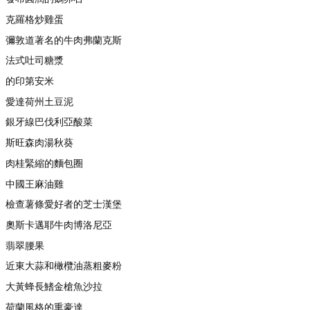
克羅格炒雞蛋
彌敦道著名的牛肉弗蘭克斯
法式吐司糖漿
的印第安米
愛達荷州土豆泥
銀牙線巴伐利亞酸菜
斯旺森肉湯秋葵
肉桂緊縮的麵包圈
中國王麻油雞
檢查薯條愛好者的芝士漢堡
奧斯卡邁耶牛肉博洛尼亞
翡翠腰果
近東大蒜和橄欖油蒸粗麥粉
大黃蜂長鰭金槍魚沙拉
荷蘭風格的熏豪達