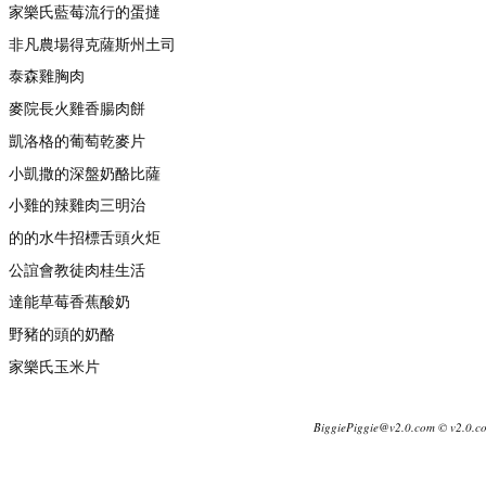
家樂氏藍莓流行的蛋撻
非凡農場得克薩斯州土司
泰森雞胸肉
麥院長火雞香腸肉餅
凱洛格的葡萄乾麥片
小凱撒的深盤奶酪比薩
小雞的辣雞肉三明治
的的水牛招標舌頭火炬
公誼會教徒肉桂生活
達能草莓香蕉酸奶
野豬的頭的奶酪
家樂氏玉米片
BiggiePiggie@v2.0.com © v2.0.c