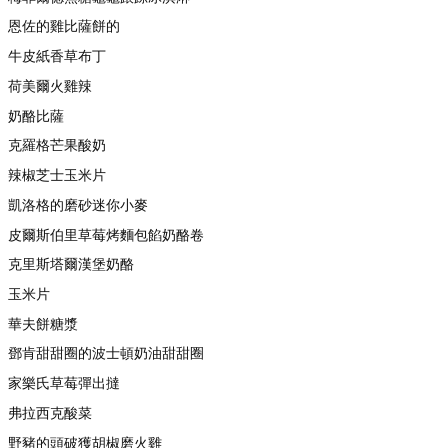
恩佐的雞比薩餅的
牛皮紙香草布丁
荷美爾火雞辣
奶酪比薩
克羅格芒果酸奶
辣椒芝士玉米片
凱洛格的磨砂迷你小麥
皮爾斯伯里草莓烤麵包餡奶酪卷
克里斯塔爾漢堡奶酪
玉米片
華夫餅糖漿
鄧肯甜甜圈的波士頓奶油甜甜圈
家樂氏草莓彈出撻
弗拉西克酸菜
野豬的頭破獲胡椒磨火雞