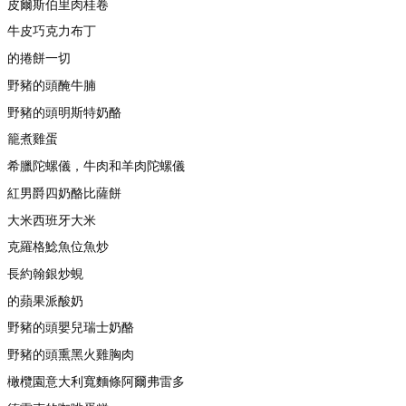
皮爾斯伯里肉桂卷
牛皮巧克力布丁
的捲餅一切
野豬的頭醃牛腩
野豬的頭明斯特奶酪
籠煮雞蛋
希臘陀螺儀，牛肉和羊肉陀螺儀
紅男爵四奶酪比薩餅
大米西班牙大米
克羅格鯰魚位魚炒
長約翰銀炒蜆
的蘋果派酸奶
野豬的頭嬰兒瑞士奶酪
野豬的頭熏黑火雞胸肉
橄欖園意大利寬麵條阿爾弗雷多