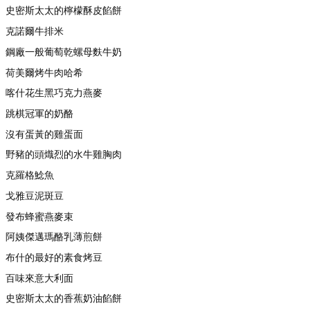
史密斯太太的檸檬酥皮餡餅
克諾爾牛排米
鋼廠一般葡萄乾螺母麩牛奶
荷美爾烤牛肉哈希
喀什花生黑巧克力燕麥
跳棋冠軍的奶酪
沒有蛋黃的雞蛋面
野豬的頭熾烈的水牛雞胸肉
克羅格鯰魚
戈雅豆泥斑豆
發布蜂蜜燕麥束
阿姨傑邁瑪酪乳薄煎餅
布什的最好的素食烤豆
百味來意大利面
史密斯太太的香蕉奶油餡餅