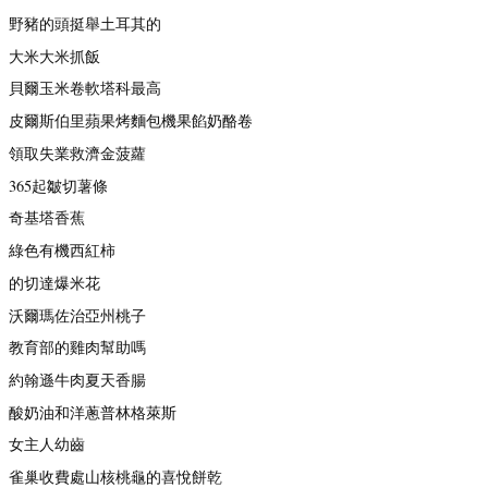
野豬的頭挺舉土耳其的
大米大米抓飯
貝爾玉米卷軟塔科最高
皮爾斯伯里蘋果烤麵包機果餡奶酪卷
領取失業救濟金菠蘿
365起皺切薯條
奇基塔香蕉
綠色有機西紅柿
的切達爆米花
沃爾瑪佐治亞州桃子
教育部的雞肉幫助嗎
約翰遜牛肉夏天香腸
酸奶油和洋蔥普林格萊斯
女主人幼齒
雀巢收費處山核桃龜的喜悅餅乾