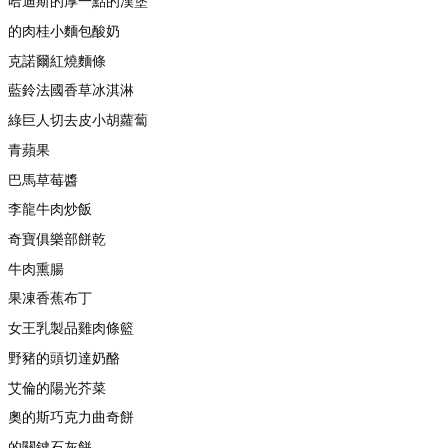
哈迪斯的厚一點的漢堡
的肉桂小麵包酸奶
克諾爾紅燒麵條
藍鈴法國香草冰淇淋
綠巨人切去皮小胡蘿蔔
青蘋果
巴馬草莓醬
李龍牛肉炒飯
奇寶俱樂部餅乾
牛肉熏腸
果凍香蕉布丁
女王乳製品雞肉條籃
野豬的頭切達奶酪
艾倫的陽光芥菜
奧的斯巧克力曲奇餅
的關鍵石灰餅