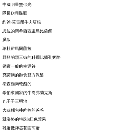
中國明星蟹仰光
隊長D'蝴蝶蝦
約翰·莫雷爾牛肉培根
恩佐的南希西西里島比薩餅
臟飯
珀杜雞馬爾薩拉
野豬的頭三椒的科爾比插孔奶酪
鋼廠一般的幸運符
克諾爾的麵食雙方乾酪
泰森雞肉乾酪的
希伯來國家的牛肉弗蘭克斯
丸子子三明治
大蒜麵包棒約翰的爸爸
凱洛格的特殊k紅色漿果
雞蛋攪拌器花園煎蛋