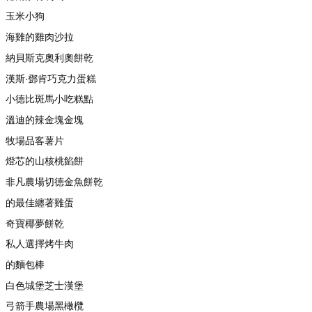
玉米小狗
海雞的雞肉沙拉
納貝斯克奧利奧餅乾
漢斯·鄧肯巧克力蛋糕
小德比斑馬小吃糕點
溫迪的辣金塊金塊
牧場品客薯片
燈芯的山核桃餡餅
非凡農場切德金魚餅乾
的最佳纏著雞蛋
奇寶椰夢餅乾
私人選擇烤牛肉
的麵包棒
白色城堡芝士漢堡
弓箭手農場黑橄欖