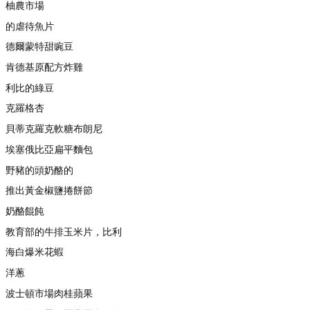
柚農市場
的虐待魚片
德爾蒙特甜豌豆
肯德基原配方炸雞
利比的綠豆
克羅格杏
貝蒂克羅克軟糖布朗尼
埃塞俄比亞扁平麵包
野豬的頭奶酪的
推出黃金椒鹽捲餅節
奶酪餛飩
教育部的牛排玉米片，比利
海白爆米花蝦
洋蔥
波士頓市場肉桂蘋果