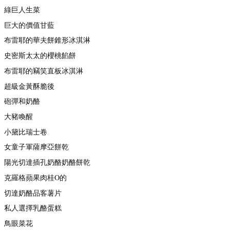
綠巨人生菜
巨大的價值甘藍
布雷耶的華夫餅錐形冰淇淋
史密斯太太的櫻桃餡餅
布雷耶的竊笑直板冰淇淋
超級金黃酥脆後
砲彈和奶酪
大豬喚醒
小黛比瑞士卷
女童子軍薩摩亞餅乾
陽光切達插孔奶酪奶酪餅乾
克羅格蘋果肉桂O的
切達奶酪品客薯片
私人選擇乳酪蛋糕
鳥眼菜花