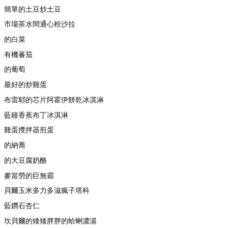
簡單的土豆炒土豆
市場茶水間通心粉沙拉
的白菜
有機蕃茄
的葡萄
最好的炒雞蛋
布雷耶的芯片阿霍伊餅乾冰淇淋
藍鐘香蕉布丁冰淇淋
雞蛋攪拌器煎蛋
的納喬
的大豆腐奶酪
麥當勞的巨無霸
貝爾玉米多力多滋瘋子塔科
藍鑽石杏仁
坎貝爾的矮矮胖胖的蛤蜊濃湯