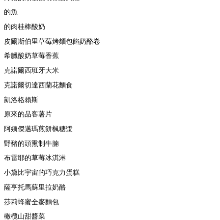
的魚
的肉桂棒酸奶
皮爾斯伯里草莓烤麵包餡奶酪卷
希臘酸奶草莓香蕉
克諾爾西班牙大米
克諾爾切達西蘭花麵食
凱洛格賴斯
原來的品客薯片
阿姨傑邁瑪煎餅楓糖漿
野豬的頭熏制牛腩
布雷耶的草莓冰淇淋
小黛比宇宙的巧克力蛋糕
薩亨托馬蘇里拉奶酪
莎莉蜂蜜全麥麵包
橄欖山甜醬菜