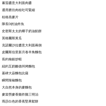
蕃茄醬意大利面肉醬
通用磨坊肉桂吐司緊縮
桂格燕麥片
隊長D的油炸魚
史密斯太太的椰子奶油餡餅
英格爾斯黃瓜
克諾爾沙拉醬意大利面兩側
皮爾斯伯里新月卷羊角麵包
長約翰銀炒蝦
紐約五奶酪德州烤麵包
墓碑大蒜麵包比薩
瞬間辣椒麵包
大自然本身的麥麵包
麥當勞麥香雞炸雞三明治
瑪莎白色的香蕉堅果鬆餅