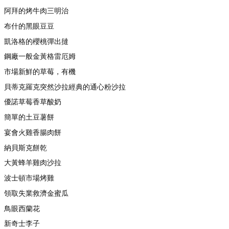
阿拜的烤牛肉三明治
布什的黑眼豆豆
凱洛格的櫻桃彈出撻
鋼廠一般金黃格雷厄姆
市場新鮮的草莓，有機
貝蒂克羅克突然沙拉經典的通心粉沙拉
優諾草莓香草酸奶
簡單的土豆薯餅
宴會火雞香腸肉餅
納貝斯克餅乾
大黃蜂羊雞肉沙拉
波士頓市場烤雞
領取失業救濟金蜜瓜
鳥眼西蘭花
新奇士李子