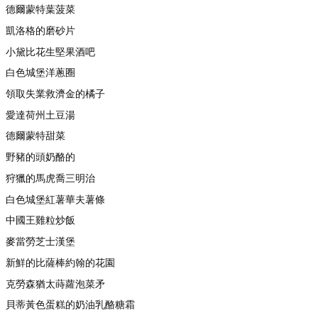
德爾蒙特葉菠菜
凱洛格的磨砂片
小黛比花生堅果酒吧
白色城堡洋蔥圈
領取失業救濟金的橘子
愛達荷州土豆湯
德爾蒙特甜菜
野豬的頭奶酪的
狩獵的馬虎喬三明治
白色城堡紅薯華夫薯條
中國王雞粒炒飯
麥當勞芝士漢堡
新鮮的比薩棒約翰的花園
克勞森猶太蒔蘿泡菜矛
貝蒂黃色蛋糕的奶油乳酪糖霜