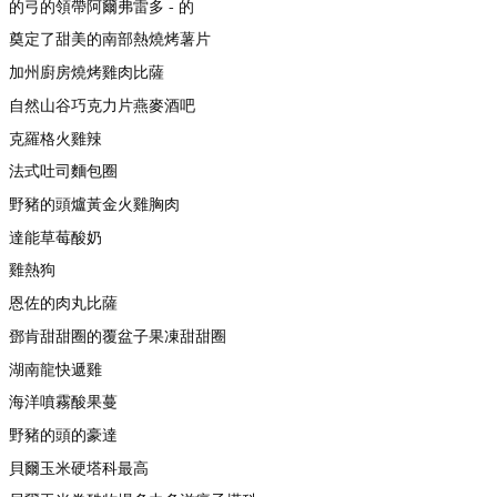
的弓的領帶阿爾弗雷多 - 的
奠定了甜美的南部熱燒烤薯片
加州廚房燒烤雞肉比薩
自然山谷巧克力片燕麥酒吧
克羅格火雞辣
法式吐司麵包圈
野豬的頭爐黃金火雞胸肉
達能草莓酸奶
雞熱狗
恩佐的肉丸比薩
鄧肯甜甜圈的覆盆子果凍甜甜圈
湖南龍快遞雞
海洋噴霧酸果蔓
野豬的頭的豪達
貝爾玉米硬塔科最高