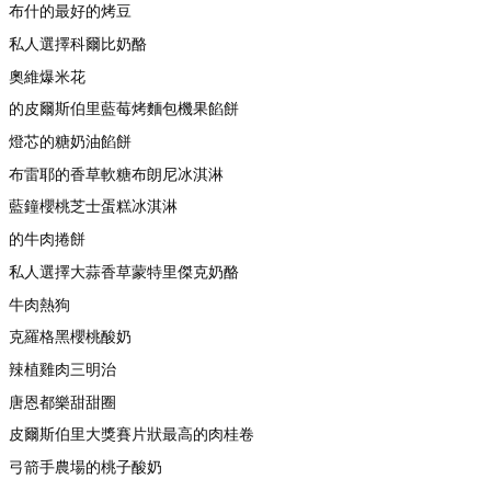
布什的最好的烤豆
私人選擇科爾比奶酪
奧維爆米花
的皮爾斯伯里藍莓烤麵包機果餡餅
燈芯的糖奶油餡餅
布雷耶的香草軟糖布朗尼冰淇淋
藍鐘櫻桃芝士蛋糕冰淇淋
的牛肉捲餅
私人選擇大蒜香草蒙特里傑克奶酪
牛肉熱狗
克羅格黑櫻桃酸奶
辣植雞肉三明治
唐恩都樂甜甜圈
皮爾斯伯里大獎賽片狀最高的肉桂卷
弓箭手農場的桃子酸奶